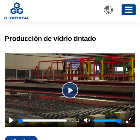

Producción de vidrio tintado
Play
00:12
Play
Mute
Enter
fulls